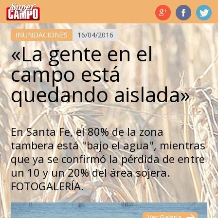
Temas de hoy
INUNDACIONES
16/04/2016
«La gente en el
campo está
quedando aislada»
En Santa Fe, el 80% de la zona
tambera está "bajo el agua", mientras
que ya se confirmó la pérdida de entre
un 10 y un 20% del área sojera.
FOTOGALERÍA.
Ver Galería