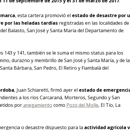
l 11 de septiembre de 2015 y el 31 de marzo de 2017
.
amarca
, esta cartera promovió el
estado de desastre por 
re por las heladas tardías
registradas en las localidades de
 del Balasto, San José y Santa María del Departamento de
es 143 y 141, también se le suma el mismo status para los
ino, durazno y membrillo de San José y Santa María, y de la
Santa Bárbara, San Pedro, El Retiro y Fiambalá del
órdoba
, Juan Schiaretti, firmó ayer el
estado de emergenci
ndientes a los ríos Carcaraná, Morteros, Segundo y San
etidos por
anegamiento
como
Pozo del Molle
, El Tío, La
emergencia o desastre dispuesto para la
actividad agrícola 