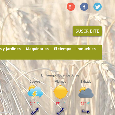
SUSCRIBITE
s y jardines
Maquinarias
El tiempo
Inmuebles
El Tiempo Buenos Aires