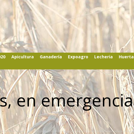
020
Apicultura
Ganadería
Expoagro
Lecheria
Huerta
as, en emergencia