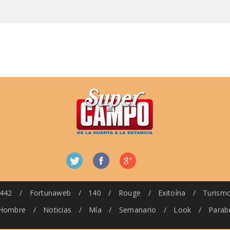
442
/
Fortunaweb
/
140
/
Rouge
/
Exitoína
/
Turism
Hombre
/
Noticias
/
Mía
/
Semanario
/
Look
/
Parab