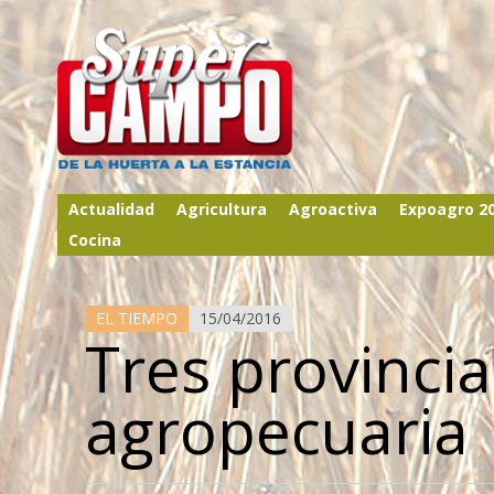
Actualidad
Agricultura
Agroactiva
Expoagro 2
Cocina
EL TIEMPO
15/04/2016
Tres provinci
agropecuaria