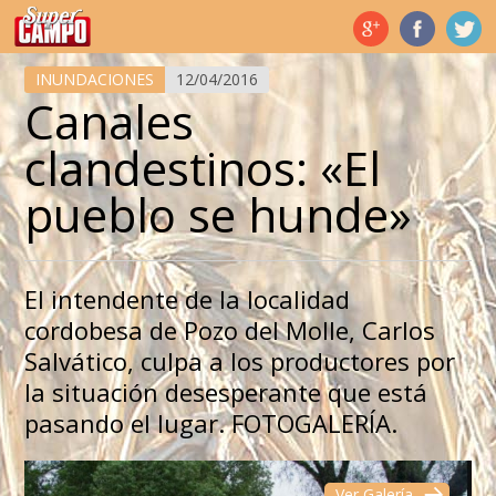
Temas de hoy
INUNDACIONES
12/04/2016
Canales
clandestinos: «El
pueblo se hunde»
El intendente de la localidad
cordobesa de Pozo del Molle, Carlos
Salvático, culpa a los productores por
la situación desesperante que está
pasando el lugar. FOTOGALERÍA.
Ver Galería