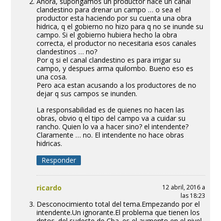
Ahora, supongamos un productor hace un canal
clandestino para drenar un campo … o sea el
productor esta haciendo por su cuenta una obra
hidrica, q el gobierno no hizo para q no se inunde su
campo. Si el gobierno hubiera hecho la obra
correcta, el productor no necesitaria esos canales
clandestinos … no?
Por q si el canal clandestino es para irrigar su
campo, y despues arma quilombo. Bueno eso es
una cosa.
Pero aca estan acusando a los productores de no
dejar q sus campos se inunden.
La responsabilidad es de quienes no hacen las
obras, obvio q el tipo del campo va a cuidar su
rancho. Quien lo va a hacer sino? el intendente?
Claramente … no. El intendente no hace obras
hidricas.
Responder
ricardo
12 abril, 2016 a
las 18:23
Desconocimiento total del tema.Empezando por el
intendente.Un ignorante.El problema que tienen los
dptos. del sudeste de Cba.,es el aumento en el nivel