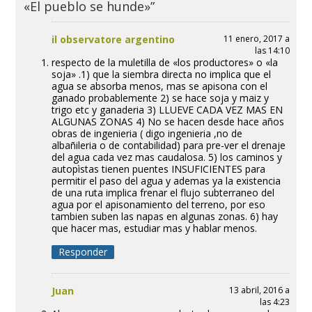
«El pueblo se hunde»”
il observatore argentino
11 enero, 2017 a
las 14:10
respecto de la muletilla de «los productores» o «la
soja» .1) que la siembra directa no implica que el
agua se absorba menos, mas se apisona con el
ganado probablemente 2) se hace soja y maiz y
trigo etc y ganaderia 3) LLUEVE CADA VEZ MAS EN
ALGUNAS ZONAS 4) No se hacen desde hace años
obras de ingenieria ( digo ingenieria ,no de
albañileria o de contabilidad) para pre-ver el drenaje
del agua cada vez mas caudalosa. 5) los caminos y
autopìstas tienen puentes INSUFICIENTES para
permitir el paso del agua y ademas ya la existencia
de una ruta implica frenar el flujo subterraneo del
agua por el apisonamiento del terreno, por eso
tambien suben las napas en algunas zonas. 6) hay
que hacer mas, estudiar mas y hablar menos.
Responder
Juan
13 abril, 2016 a
las 4:23