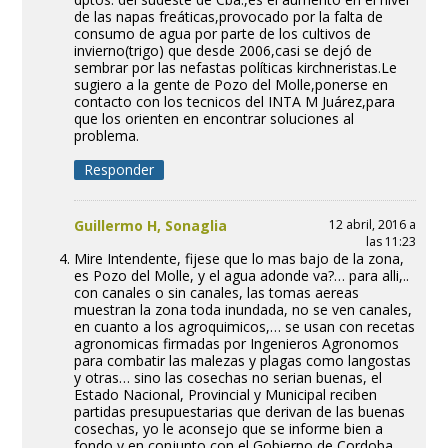
de las napas freáticas,provocado por la falta de
consumo de agua por parte de los cultivos de
invierno(trigo) que desde 2006,casi se dejó de
sembrar por las nefastas políticas kirchneristas.Le
sugiero a la gente de Pozo del Molle,ponerse en
contacto con los tecnicos del INTA M Juárez,para
que los orienten en encontrar soluciones al
problema.
Responder
Guillermo H, Sonaglia
12 abril, 2016 a
las 11:23
Mire Intendente, fijese que lo mas bajo de la zona,
es Pozo del Molle, y el agua adonde va?… para alli,..
con canales o sin canales, las tomas aereas
muestran la zona toda inundada, no se ven canales,
en cuanto a los agroquimicos,… se usan con recetas
agronomicas firmadas por Ingenieros Agronomos
para combatir las malezas y plagas como langostas
y otras… sino las cosechas no serian buenas, el
Estado Nacional, Provincial y Municipal reciben
partidas presupuestarias que derivan de las buenas
cosechas, yo le aconsejo que se informe bien a
fondo y en conjunto con el Gobierno de Cordoba