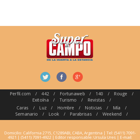
Perfil.com
/
442
/
Fortunaweb
/
140
/
Rouge
/
Exitoína
/
Turismo
/
Revistas
/
Caras
/
Luz
/
Hombre
/
Noticias
/
Mía
/
Semanario
/
Look
/
Parabrisas
/
Weekend
/
Domicilio: California 2715, C1289ABI, CABA, Argentina | Tel: (5411) 7091-
4921 | (5411) 7091-4922 | Editor responsable: Ursula Ures | E-mail: