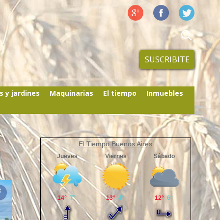
SUSCRIBITE
s y jardines
Maquinarias
El tiempo
Inmuebles
El Tiempo Buenos Aires