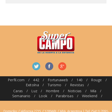
Perfil.com
/
442
/
Fortunaweb
/
140
/
Rouge
/
Exitoína
/
Turismo
/
Revistas
/
Caras
/
Luz
/
Hombre
/
Noticias
/
Mía
/
Semanario
/
Look
/
Parabrisas
/
Weekend
/
Domicilio: California 2715, C1289ABI, CABA, Argentina | Tel: (5411) 7091-