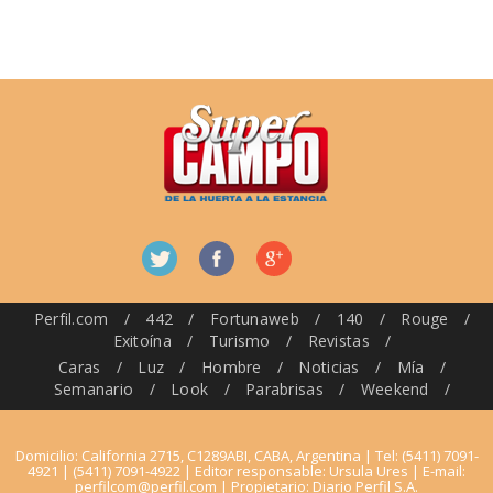
Perfil.com
/
442
/
Fortunaweb
/
140
/
Rouge
/
Exitoína
/
Turismo
/
Revistas
/
Caras
/
Luz
/
Hombre
/
Noticias
/
Mía
/
Semanario
/
Look
/
Parabrisas
/
Weekend
/
Domicilio: California 2715, C1289ABI, CABA, Argentina | Tel: (5411) 7091-
4921 | (5411) 7091-4922 | Editor responsable: Ursula Ures | E-mail:
perfilcom@perfil.com
| Propietario: Diario Perfil S.A.