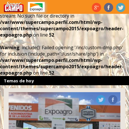
Warning
: include(/inc/custom-dmp.php): failed to open
stream: No such file or directory in
/var/www/supercampo.perfil.com/html/wp-
content/themes/supercampo2015/expoagro/header-
expoagro.php
on line
52
Warning
: include(): Failed opening '/inc/custom-dmp.php'
for inclusion (include_path='.:/usr/share/php') in
/var/www/supercampo.perfil.com/html/wp-
content/themes/supercampo2015/expoagro/header-
expoagro.php
on line
52
Temas de hoy