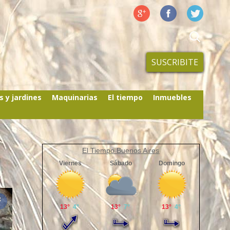
SUSCRIBITE
s y jardines
Maquinarias
El tiempo
Inmuebles
El Tiempo Buenos Aires