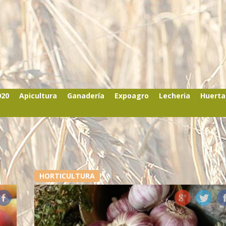
020
Apicultura
Ganadería
Expoagro
Lecheria
Huerta
HORTICULTURA