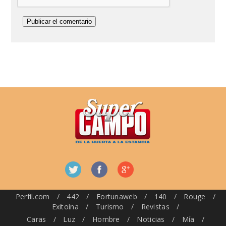
Perfil.com
/
442
/
Fortunaweb
/
140
/
Rouge
/
Exitoína
/
Turismo
/
Revistas
/
Caras
/
Luz
/
Hombre
/
Noticias
/
Mía
/