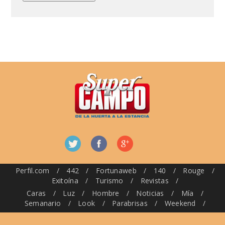
Perfil.com
/
442
/
Fortunaweb
/
140
/
Rouge
/
Exitoína
/
Turismo
/
Revistas
/
Caras
/
Luz
/
Hombre
/
Noticias
/
Mía
/
Semanario
/
Look
/
Parabrisas
/
Weekend
/