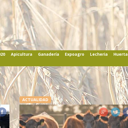
020
Apicultura
Ganadería
Expoagro
Lecheria
Huerta
ACTUALIDAD