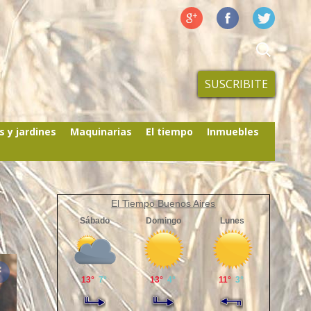
SUSCRIBITE
s y jardines
Maquinarias
El tiempo
Inmuebles
El Tiempo Buenos Aires