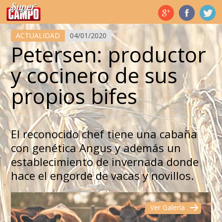
Temas de hoy
ACTUALIDAD
04/01/2020
Petersen: productor
y cocinero de sus
propios bifes
El reconocido chef tiene una cabaña
con genética Angus y además un
establecimiento de invernada donde
hace el engorde de vacas y novillos.
Ver Galería