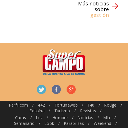
Más noticias
sobre
gestión
Perfil.com
/
442
/
Fortunaweb
/
140
/
Rouge
/
Exitoína
/
Turismo
/
Revistas
/
Caras
/
Luz
/
Hombre
/
Noticias
/
Mía
/
Semanario
/
Look
/
Parabrisas
/
Weekend
/