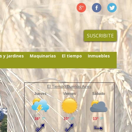
SUSCRIBITE
s y jardines
Maquinarias
El tiempo
Inmuebles
El Tiempo Buenos Aires