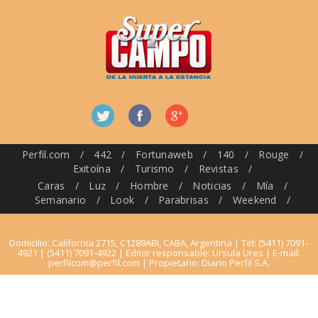
Perfil.com
/
442
/
Fortunaweb
/
140
/
Rouge
/
Exitoína
/
Turismo
/
Revistas
/
Caras
/
Luz
/
Hombre
/
Noticias
/
Mía
/
Semanario
/
Look
/
Parabrisas
/
Weekend
/
Domicilio: California 2715, C1289ABI, CABA, Argentina | Tel: (5411) 7091-
4921 | (5411) 7091-4922 | Editor responsable: Ursula Ures | E-mail:
perfilcom@perfil.com
| Propietario: Diario Perfil S.A.