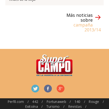
Más noticias
sobre
campaña
2013/14
Perfil.com
/
442
/
Fortunaweb
/
140
/
Rouge
/
Exitoína
/
Turismo
/
Revistas
/