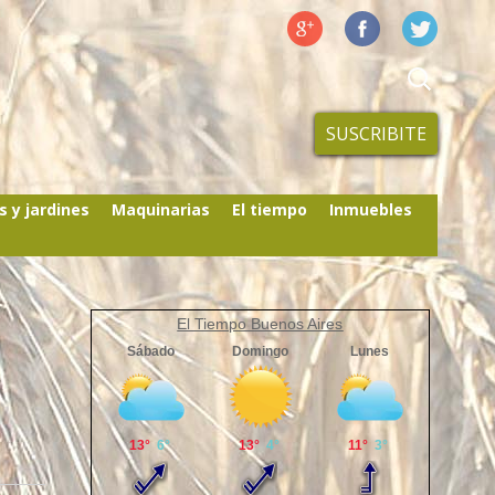
SUSCRIBITE
s y jardines
Maquinarias
El tiempo
Inmuebles
El Tiempo Buenos Aires