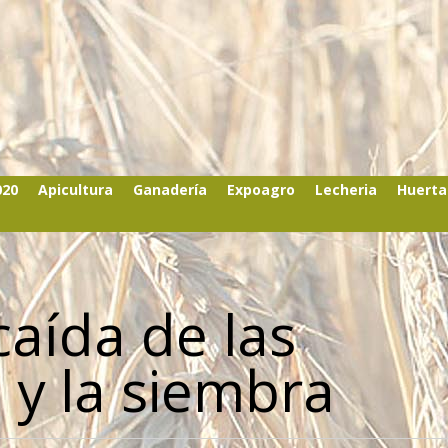
020
Apicultura
Ganadería
Expoagro
Lecheria
Huerta
caída de las
 y la siembra