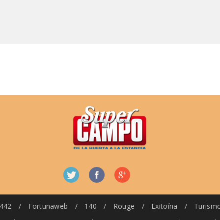
442
/
Fortunaweb
/
140
/
Rouge
/
Exitoína
/
Turism