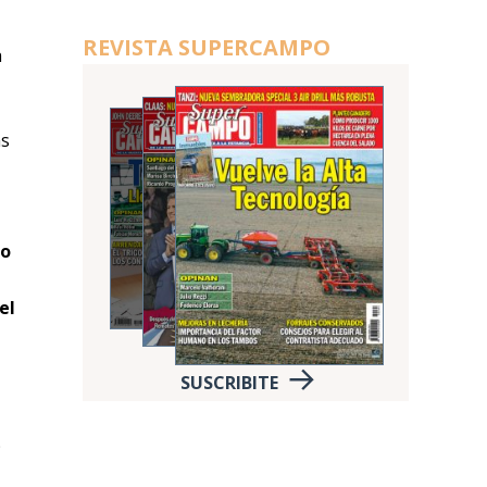
REVISTA SUPERCAMPO
a
as
lo
el
SUSCRIBITE
9