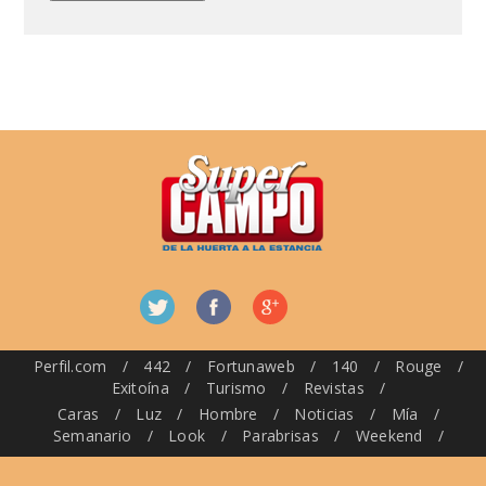
Perfil.com
/
442
/
Fortunaweb
/
140
/
Rouge
/
Exitoína
/
Turismo
/
Revistas
/
Caras
/
Luz
/
Hombre
/
Noticias
/
Mía
/
Semanario
/
Look
/
Parabrisas
/
Weekend
/