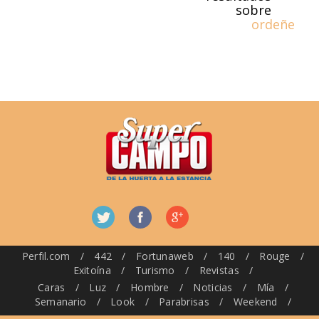
sobre
ordeñe
Perfil.com
/
442
/
Fortunaweb
/
140
/
Rouge
/
Exitoína
/
Turismo
/
Revistas
/
Caras
/
Luz
/
Hombre
/
Noticias
/
Mía
/
Semanario
/
Look
/
Parabrisas
/
Weekend
/