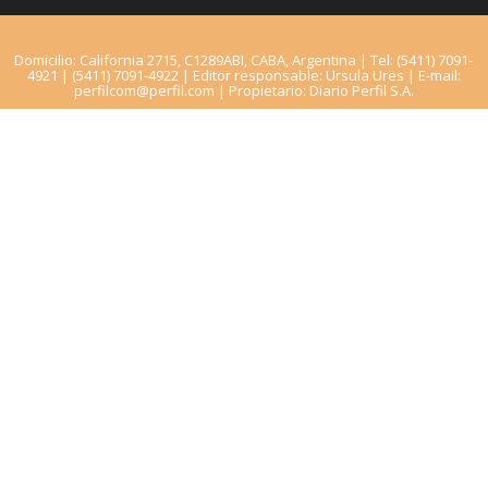
Domicilio: California 2715, C1289ABI, CABA, Argentina | Tel: (5411) 7091-
4921 | (5411) 7091-4922 | Editor responsable: Ursula Ures | E-mail:
perfilcom@perfil.com
| Propietario: Diario Perfil S.A.