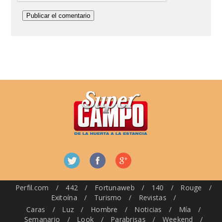
Perfil.com
/
442
/
Fortunaweb
/
140
/
Rouge
/
Exitoína
/
Turismo
/
Revistas
/
Caras
/
Luz
/
Hombre
/
Noticias
/
Mía
/
Semanario
/
Look
/
Parabrisas
/
Weekend
/