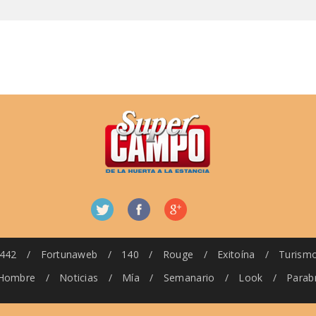
442
/
Fortunaweb
/
140
/
Rouge
/
Exitoína
/
Turism
Hombre
/
Noticias
/
Mía
/
Semanario
/
Look
/
Parab