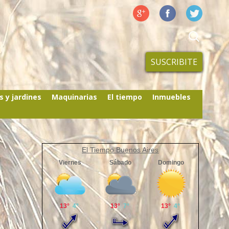
SUSCRIBITE
s y jardines
Maquinarias
El tiempo
Inmuebles
El Tiempo Buenos Aires