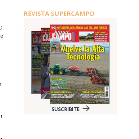
REVISTA SUPERCAMPO
CO
te
n
SUSCRIBITE
or