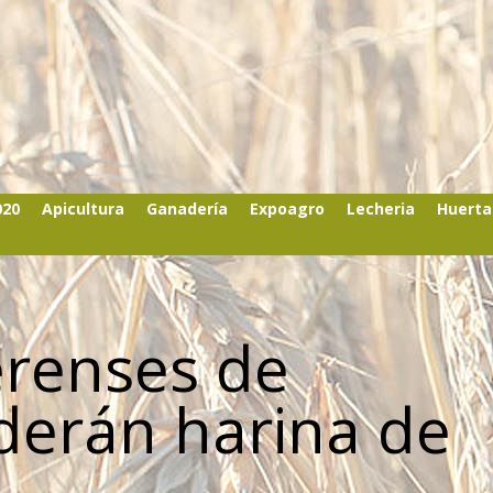
020
Apicultura
Ganadería
Expoagro
Lecheria
Huerta
erenses de
derán harina de