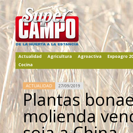
Actualidad
Agricultura
Agroactiva
Expoagro 2
Cocina
ACTUALIDAD
27/09/2019
Plantas bona
molienda ven
soja a China