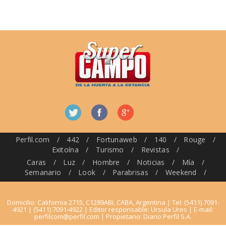
Perfil.com
/
442
/
Fortunaweb
/
140
/
Rouge
/
Exitoína
/
Turismo
/
Revistas
/
Caras
/
Luz
/
Hombre
/
Noticias
/
Mía
/
Semanario
/
Look
/
Parabrisas
/
Weekend
/
Domicilio: California 2715, C1289ABI, CABA, Argentina | Tel: (5411) 7091-
4921 | (5411) 7091-4922 | Editor responsable: Ursula Ures | E-mail:
perfilcom@perfil.com
| Propietario: Diario Perfil S.A.