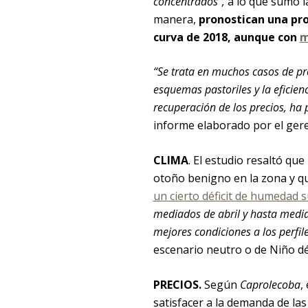
concentrados”,
a lo que sumó la
manera,
pronostican una prod
curva de 2018, aunque con
m
“Se trata en muchos casos de pr
esquemas pastoriles y la eficien
recuperación de los precios, ha p
informe elaborado por el geren
CLIMA
. El estudio resaltó qu
otoño benigno en la zona y q
un cierto déficit de humedad s
mediados de abril y hasta media
mejores condiciones a los perfil
escenario neutro o de Niño d
PRECIOS.
Según
Caprolecoba
,
satisfacer a la demanda de la