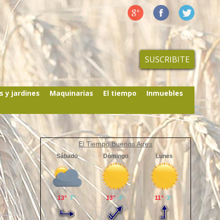
SUSCRIBITE
s y jardines
Maquinarias
El tiempo
Inmuebles
El Tiempo Buenos Aires