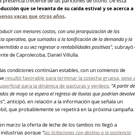
 presencia creciente de las pariciones de otoño. De esta
ucción que se levanta de su caída estival y se acerca a 
enos vacas que otros años
.
oducir con menores costos, con una jerarquización de los
cia operativa, que sumados a la tonificación de la demanda y la
ermitido a su vez regresar a rentabilidades positivas”,
subrayó 
te de Caprolecoba, Daniel Villulla.
e las condiciones continúan estables, con un comienzo de
ue
resultó favorable para terminar la cosecha gruesa, pese 
uperficial para la dinámica de pasturas y verdeos.
“A partir de
dos de mayo se espera el regreso de lluvias que podrían devolve
es”
, anticipó, en relación a la información que señala un
ébil, que probablemente se repetirá en la próxima campaña.
 en marzo la oferta de leche de los tambos no llegó a
s industrias porque
“
las licitaciones con destino a la asistencia