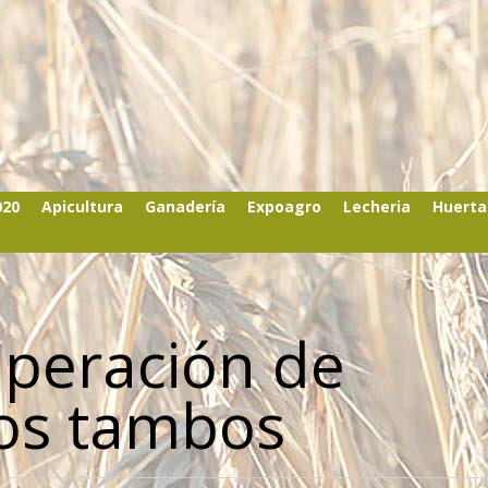
020
Apicultura
Ganadería
Expoagro
Lecheria
Huerta
uperación de
los tambos