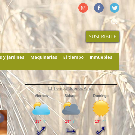
SUSCRIBITE
s y jardines
Maquinarias
El tiempo
Inmuebles
El Tiempo Buenos Aires