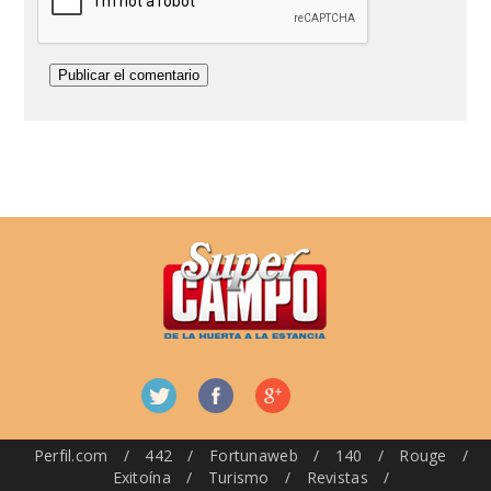
Perfil.com
/
442
/
Fortunaweb
/
140
/
Rouge
/
Exitoína
/
Turismo
/
Revistas
/