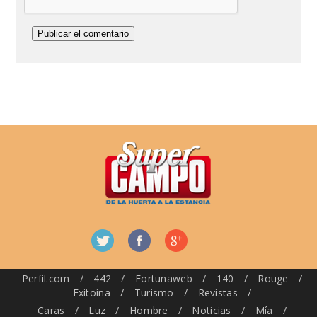
Perfil.com
/
442
/
Fortunaweb
/
140
/
Rouge
/
Exitoína
/
Turismo
/
Revistas
/
Caras
/
Luz
/
Hombre
/
Noticias
/
Mía
/