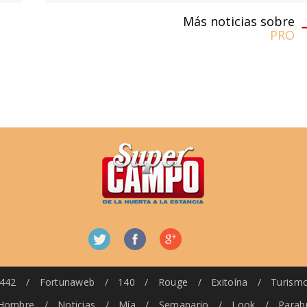
Más noticias sobre
PRO
442
/
Fortunaweb
/
140
/
Rouge
/
Exitoína
/
Turism
Hombre
/
Noticias
/
Mía
/
Semanario
/
Look
/
Parab