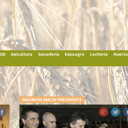
020
Apicultura
Ganadería
Expoagro
Lecheria
Huerta
MAURICIO MACRI PRESIDENTE