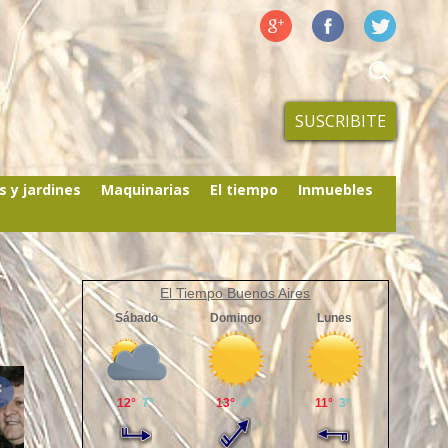
SUSCRIBITE
s y jardines
Maquinarias
El tiempo
Inmuebles
El Tiempo Buenos Aires