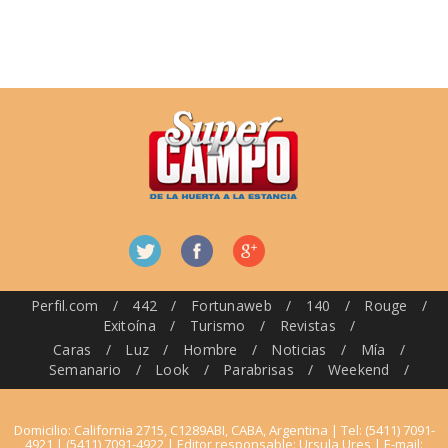
Perfil.com
/
442
/
Fortunaweb
/
140
/
Rouge
/
Exitoína
/
Turismo
/
Revistas
/
Caras
/
Luz
/
Hombre
/
Noticias
/
Mía
/
Semanario
/
Look
/
Parabrisas
/
Weekend
/
Domicilio: California 2715, C1289ABI, CABA, Argentina | Tel: (5411) 7091-
4921 | (5411) 7091-4922 | Editor responsable: Ursula Ures | E-mail: