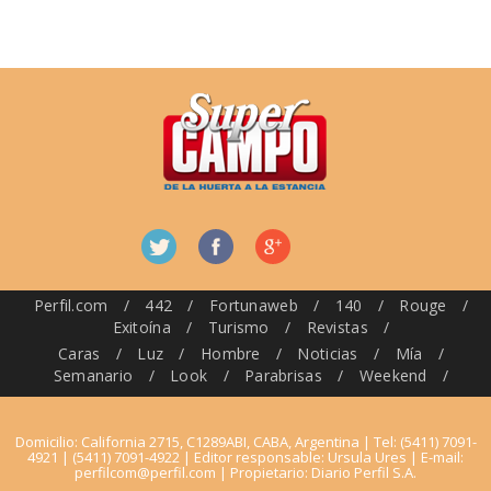
Perfil.com
/
442
/
Fortunaweb
/
140
/
Rouge
/
Exitoína
/
Turismo
/
Revistas
/
Caras
/
Luz
/
Hombre
/
Noticias
/
Mía
/
Semanario
/
Look
/
Parabrisas
/
Weekend
/
Domicilio: California 2715, C1289ABI, CABA, Argentina | Tel: (5411) 7091-
4921 | (5411) 7091-4922 | Editor responsable: Ursula Ures | E-mail:
perfilcom@perfil.com
| Propietario: Diario Perfil S.A.