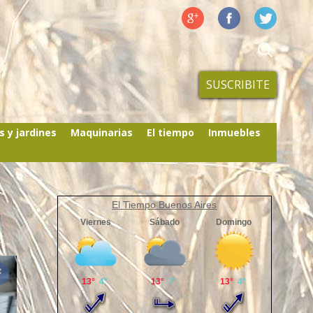
SUSCRIBITE
s y jardines
Maquinarias
El tiempo
Inmuebles
El Tiempo Buenos Aires