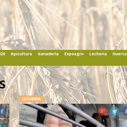
020
Apicultura
Ganadería
Expoagro
Lecheria
Huerta
S
LECHERIA