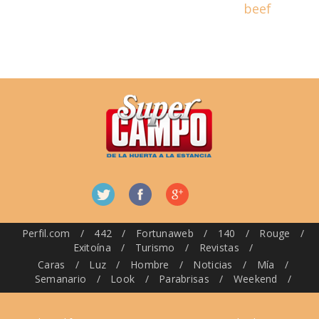
beef
Perfil.com
/
442
/
Fortunaweb
/
140
/
Rouge
/
Exitoína
/
Turismo
/
Revistas
/
Caras
/
Luz
/
Hombre
/
Noticias
/
Mía
/
Semanario
/
Look
/
Parabrisas
/
Weekend
/