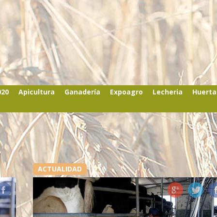
020
Apicultura
Ganadería
Expoagro
Lecheria
Huerta
ACTUALIDAD