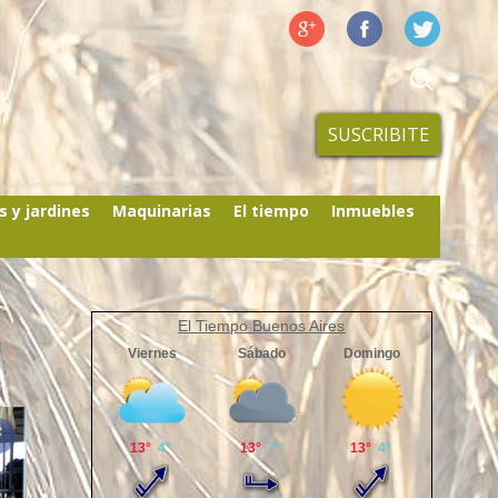
SUSCRIBITE
s y jardines
Maquinarias
El tiempo
Inmuebles
El Tiempo Buenos Aires