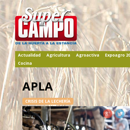
Actualidad
Agricultura
Agroactiva
Expoagro 2
Cocina
APLA
CRISIS DE LA LECHERÍA