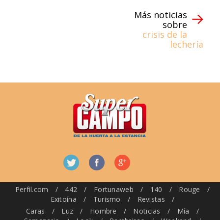
Más noticias
sobre
crisis de la
lechería
Perfil.com
/
442
/
Fortunaweb
/
140
/
Rouge
/
Exitoína
/
Turismo
/
Revistas
/
Caras
/
Luz
/
Hombre
/
Noticias
/
Mía
/