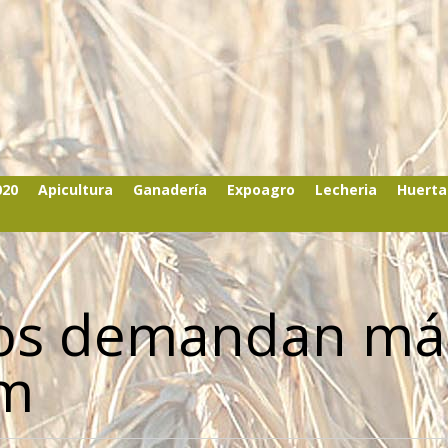
020
Apicultura
Ganadería
Expoagro
Lecheria
Huerta
inos demandan má
um