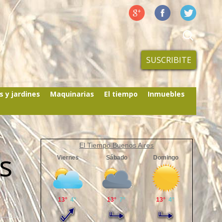
SUSCRIBITE
s y jardines
Maquinarias
El tiempo
Inmuebles
El Tiempo Buenos Aires
s