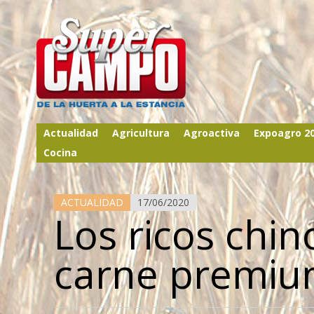
Actualidad
Agricultura
Agroactiva
Expoagro 2
Cocina
ACTUALIDAD
17/06/2020
Los ricos ch
carne premi