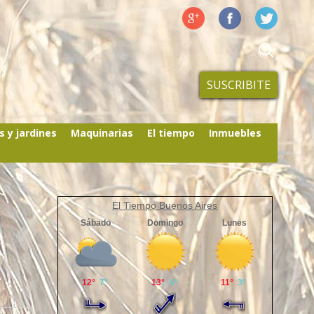
SUSCRIBITE
s y jardines
Maquinarias
El tiempo
Inmuebles
El Tiempo Buenos Aires