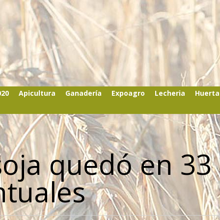
020
Apicultura
Ganadería
Expoagro
Lecheria
Huerta
 soja quedó en 33
ntuales