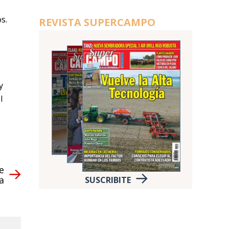
s.
REVISTA SUPERCAMPO
y
l
e
a
SUSCRIBITE