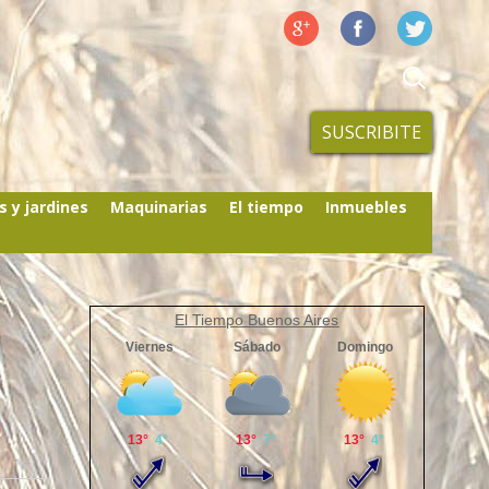
SUSCRIBITE
s y jardines
Maquinarias
El tiempo
Inmuebles
El Tiempo Buenos Aires