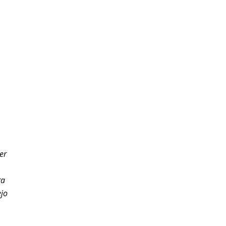
er
ra
ejo