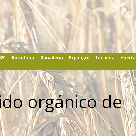
020
Apicultura
Ganadería
Expoagro
Lecheria
Huerta
tido orgánico de