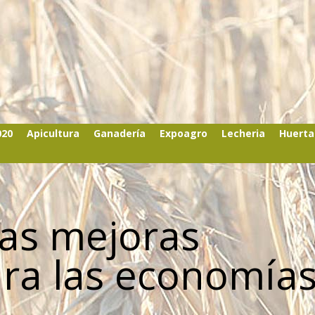
020
Apicultura
Ganadería
Expoagro
Lecheria
Huerta
las mejoras
ara las economía