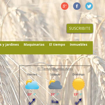
SUSCRIBITE
s y jardines
Maquinarias
El tiempo
Inmuebles
El Tiempo Buenos Aires
s