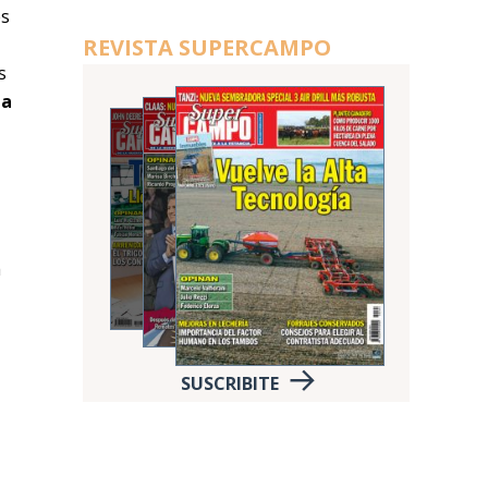
es
REVISTA SUPERCAMPO
s
ia
a
a
SUSCRIBITE