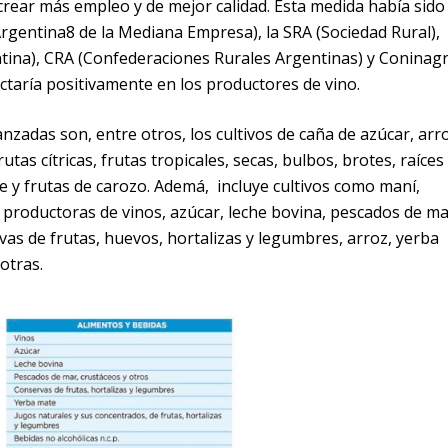
crear más empleo y de mejor calidad. Esta medida había sido
gentina8 de la Mediana Empresa), la SRA (Sociedad Rural),
ntina), CRA (Confederaciones Rurales Argentinas) y Coninag
ctaría positivamente en los productores de vino.
zadas son, entre otros, los cultivos de caña de azúcar, arro
utas cítricas, frutas tropicales, secas, bulbos, brotes, raíces
e y frutas de carozo. Ademá, incluye cultivos como maní,
 productoras de vinos, azúcar, leche bovina, pescados de ma
vas de frutas, huevos, hortalizas y legumbres, arroz, yerba
otras.