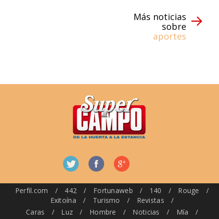
Más noticias
sobre
aportes
Perfil.com
/
442
/
Fortunaweb
/
140
/
Rouge
/
Exitoína
/
Turismo
/
Revistas
/
Caras
/
Luz
/
Hombre
/
Noticias
/
Mía
/