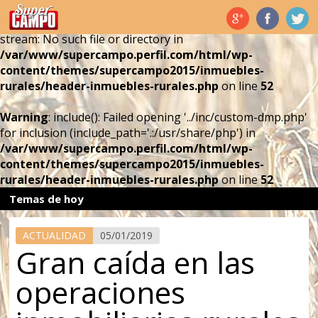
Warning
: include(../inc/custom-dmp.php): failed to open
stream: No such file or directory in
/var/www/supercampo.perfil.com/html/wp-
content/themes/supercampo2015/inmuebles-
rurales/header-inmuebles-rurales.php
on line
52
Warning
: include(): Failed opening '../inc/custom-dmp.php'
for inclusion (include_path='.:/usr/share/php') in
/var/www/supercampo.perfil.com/html/wp-
content/themes/supercampo2015/inmuebles-
rurales/header-inmuebles-rurales.php
on line
52
Temas de hoy
ACTUALIDAD
05/01/2019
Gran caída en las
operaciones