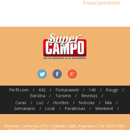
financiamiento
Perfil.com
/
442
/
Fortunaweb
/
140
/
Rouge
/
Exitoína
/
Turismo
/
Revistas
/
Caras
/
Luz
/
Hombre
/
Noticias
/
Mía
/
Semanario
/
Look
/
Parabrisas
/
Weekend
/
Domicilio: California 2715, C1289ABI, CABA, Argentina | Tel: (5411) 7091-