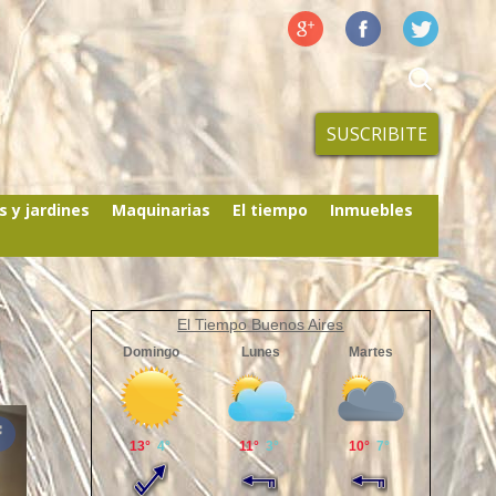
SUSCRIBITE
s y jardines
Maquinarias
El tiempo
Inmuebles
El Tiempo Buenos Aires