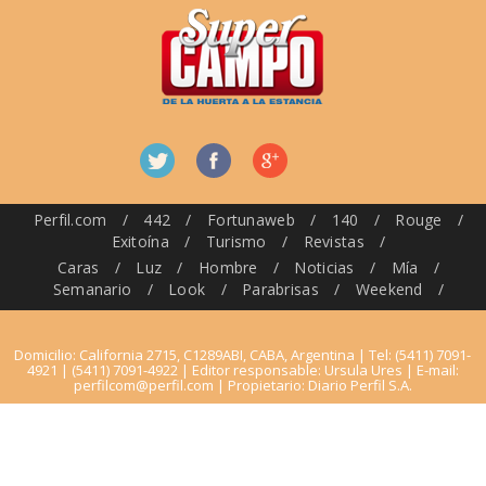
Perfil.com
/
442
/
Fortunaweb
/
140
/
Rouge
/
Exitoína
/
Turismo
/
Revistas
/
Caras
/
Luz
/
Hombre
/
Noticias
/
Mía
/
Semanario
/
Look
/
Parabrisas
/
Weekend
/
Domicilio: California 2715, C1289ABI, CABA, Argentina | Tel: (5411) 7091-
4921 | (5411) 7091-4922 | Editor responsable: Ursula Ures | E-mail:
perfilcom@perfil.com
| Propietario: Diario Perfil S.A.