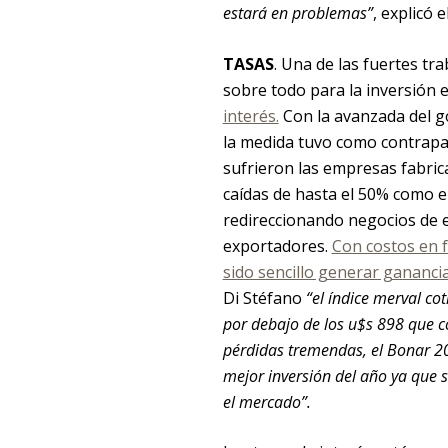
estará en problemas”
, explicó 
TASAS
. Una de las fuertes tr
sobre todo para la inversión e
interés.
Con la avanzada del gob
la medida tuvo como contrapa
sufrieron las empresas fabri
caídas de hasta el 50% como e
redireccionando negocios de e
exportadores.
Con costos en f
sido sencillo generar gananci
Di Stéfano
“el índice merval co
por debajo de los u$s 898 que c
pérdidas tremendas, el Bonar 202
mejor inversión del año ya que 
el mercado”.