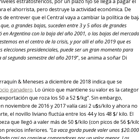
iveles estratosféricos, por un plazo fijo se llega a pagar el
ra el ahorrista, pero destruye la actividad económica. De
s de entrever que el Central vaya a cambiar la política de baj
que, a grandes bajas, suceden entre 3 y 5 años de grandes
ó en Argentina con la baja del año 2001, o las bajas del mercad
temos en el centro de la crisis, y por allí el año 2019 que es
las elecciones presidenciales, puede ser un gran momento para
a al segundo semestre del año 2019
”, se anima a soñar Di
rraquín & Meneses a diciembre de 2018 indica que se
ocio ganadero
. Lo único que mantiene su valor es la categor
e exportación que roza los 50 a 52 $/kg”. Sin embargo,
n noviembre de 2016 y 2017 valía casi 2 u$s/kilo y ahora no
te, el novillo liviano fluctúa entre los 44 y los 48 $/ kilo. El
eza que llegó a valer más de 50 $/kilo (con picos de 56 $/kil
 precios inferiores.
“La vaca gorda puede valer unos $20.000
ñada casi no consigue compradores por un valor menor. Los