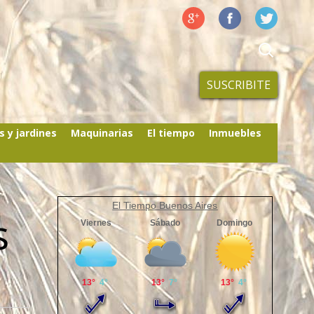
SUSCRIBITE
s y jardines
Maquinarias
El tiempo
Inmuebles
El Tiempo Buenos Aires
s