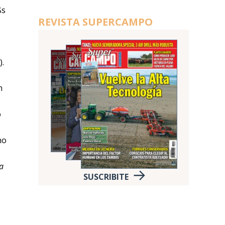
$s
REVISTA SUPERCAMPO
).
n
o
no
a
SUSCRIBITE