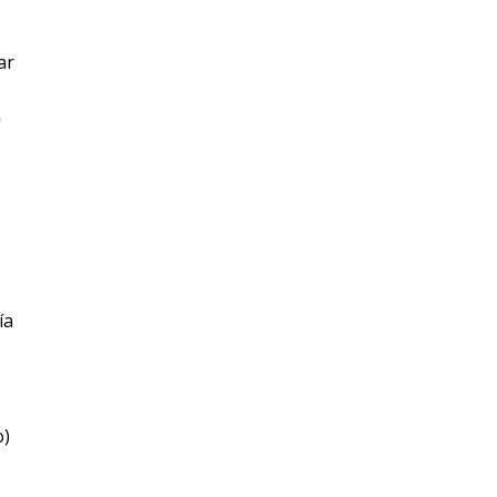
ar
o
ía
o)