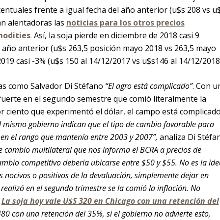
entuales frente a igual fecha del año anterior (u$s 208 vs u
an alentadoras las
noticias para los otros precios
modities
.
Así, la soja pierde en diciembre de 2018 casi 9
 año anterior (u$s 263,5 posición mayo 2018 vs 263,5 mayo
 2019 casi -3% (u$s 150 al 14/12/2017 vs u$s146 al 14/12/2018
tas como Salvador Di Stéfano
“El agro está complicado”
. Con u
 fuerte en el segundo semestre que comió literalmente la
r ciento que experimentó el dólar, el campo está complicad
l mismo gobierno indican que el tipo de cambio favorable para
 en el rango que mantenía entre 2003 y 2007”,
analiza Di Stéfa
e cambio multilateral que nos informa el BCRA a precios de
ambio competitivo debería ubicarse entre $50 y $55. No es la ide
s nocivos o positivos de la devaluación, simplemente dejar en
realizó en el segundo trimestre se la comió la inflación. No
.
La soja hoy vale U$S 320 en Chicago con una retención del
80 con una retención del 35%, si el gobierno no advierte esto,