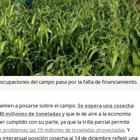
cupaciones del campo pasa por la falta de financiamiento.
vuelven a posarse sobre el campo.
Se espera una cosecha
40 millones de toneladas
y que le de aire a la economía
er cumplido con su parte, ya que la trilla parcial permite
n problemas las 19 millones de toneladas proyectadas
. Y
o interanual posición cosecha al 14 de diciembre reflejó una