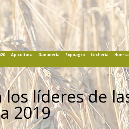
020
Apicultura
Ganadería
Expoagro
Lecheria
Huerta
los líderes de la
ra 2019