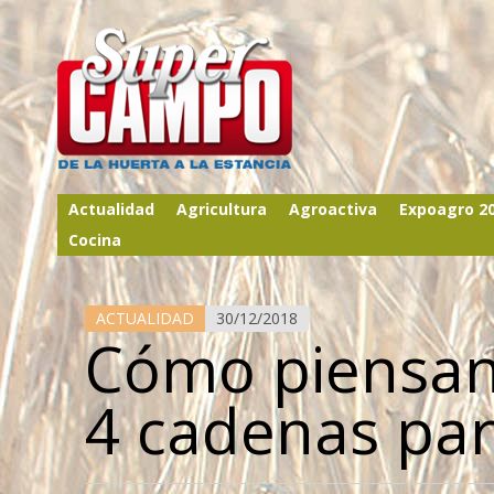
Actualidad
Agricultura
Agroactiva
Expoagro 2
Cocina
ACTUALIDAD
30/12/2018
Cómo piensan 
4 cadenas pa