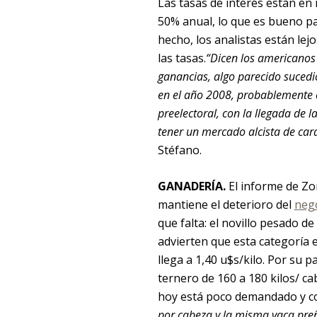
Las tasas de interés están en n
50% anual, lo que es bueno pa
hecho, los analistas están lejo
las tasas.
“Dicen los americanos 
ganancias, algo parecido sucedi
en el año 2008, probablemente es
preelectoral, con la llegada de 
tener un mercado alcista de car
Stéfano.
GANADERÍA.
El informe de Zo
mantiene el deterioro del
neg
que falta: el novillo pesado d
advierten que esta categoría e
llega a 1,40 u$s/kilo. Por su par
ternero de 160 a 180 kilos/ cab
hoy está poco demandado y con
por cabeza y la misma vaca pre