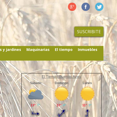
SUSCRIBITE
s y jardines
Maquinarias
El tiempo
Inmuebles
El Tiempo Buenos Aires