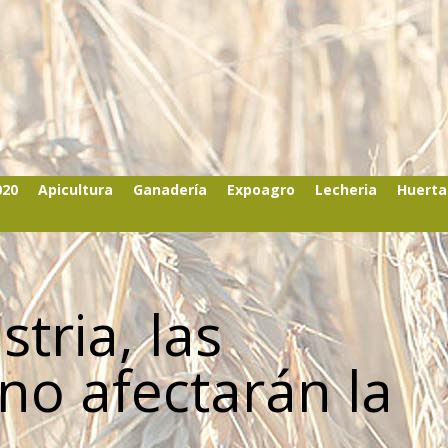
020
Apicultura
Ganadería
Expoagro
Lecheria
Huerta
tria, las
no afectarán la