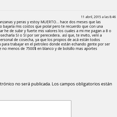
11 abril, 2015 a las 8:46
anzanas y peras y estoy MUERTO… hace dos meses que las
bajaría mis costos que piola! pero te recuerdo que con una
r he de subir y fuerte mis valores los cuales a mi me pagan a 8 o
harla SI o SI por ser perecedera.. así que, te invito, vení a
 personal de cosecha, ya que los propios de acá están todos
a para trabajar en el petroleo donde están echando gente por ser
 de no menos de 7500$ en blanco y de bolsillo mas aportes
ctrónico no será publicada.
Los campos obligatorios están