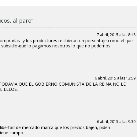
cos, al paro”
7 abril, 2015 a las 8:18
mprarlas -y los productores recibieran-un porsentaje como el que
n subsidio-que lo pagamos nosotros lo que no podemos
6 abril, 2015 a las 13:59
TODAVIA QUE EL GOBIERNO COMUNISTA DE LA REINA NO LE
E ELLOS.
6 abril, 2015 a las 9:39
 libertad de mercado marca que los precios bajen, piden
 tiene campo.