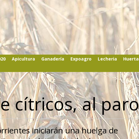
020
Apicultura
Ganadería
Expoagro
Lecheria
Huerta
 cítricos, al par
orrientes iniciarán una huelga de