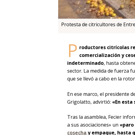
Protesta de citricultores de Entr
P
roductores citrícolas r
comercialización y ces
indeterminado
, hasta obtene
sector. La medida de fuerza f
que se llevó a cabo en la roton
En ese marco, el presidente de
Grigolatto, advirtió:
«En esta 
Tras la asamblea, Fecier info
a sus asociaciones» un
«paro 
cosecha
y empaque, hasta q