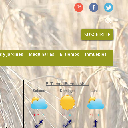
SUSCRIBITE
s y jardines
Maquinarias
El tiempo
Inmuebles
El Tiempo Buenos Aires
o