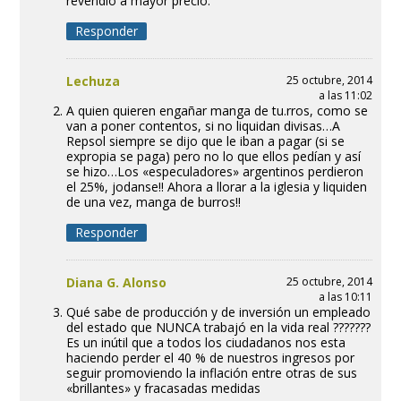
revendió a mayor precio.
Responder
Lechuza
25 octubre, 2014
a las 11:02
A quien quieren engañar manga de tu.rros, como se
van a poner contentos, si no liquidan divisas…A
Repsol siempre se dijo que le iban a pagar (si se
expropia se paga) pero no lo que ellos pedían y así
se hizo…Los «especuladores» argentinos perdieron
el 25%, jodanse!! Ahora a llorar a la iglesia y liquiden
de una vez, manga de burros!!
Responder
Diana G. Alonso
25 octubre, 2014
a las 10:11
Qué sabe de producción y de inversión un empleado
del estado que NUNCA trabajó en la vida real ???????
Es un inútil que a todos los ciudadanos nos esta
haciendo perder el 40 % de nuestros ingresos por
seguir promoviendo la inflación entre otras de sus
«brillantes» y fracasadas medidas