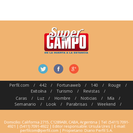
Perfil.com
/
442
/
Fortunaweb
/
140
/
Rouge
/
Exitoína
/
Turismo
/
Revistas
/
Caras
/
Luz
/
Hombre
/
Noticias
/
Mía
/
Semanario
/
Look
/
Parabrisas
/
Weekend
/
Domicilio: California 2715, C1289ABI, CABA, Argentina | Tel: (5411) 7091-
4921 | (5411) 7091-4922 | Editor responsable: Ursula Ures | E-mail:
perfilcom@perfil.com
| Propietario: Diario Perfil S.A.