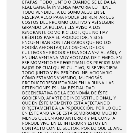
ETAPAS, TODO JUNTO O CUANDO SE LE DA LA
REAL GANA, lA INMENSA MAYORÍA LO TIENE
TODO VENDIDO, A LO SUMO ALGUIEN SE
RESERVA ALGO PARA PODER ENFRENTAR LOS
COSTOS DEL PROXIMO CULTIVO Y ASÍ SEGUIR
GIRANDO LA RUEDA, ( LES AVISO A LOS
IGNORANTE COMO KICILLOF, QUE NO HAY
CRÉDITOS PARA EL PRODUCTOR, Y SI SE
ENCUENTRAN SON TAN CAROS QUE NO LOS
PODRÍA AFRONTAR)LA COSECHA DE LOS
CULTIVOS SE PRODUCE UNA SOLA VEZ AL AÑO, Y
EN UNA VENTANA MUY ACOTADA DE TIEMPO, EN
ESE MOMENTO SE REGISTRAN LOS PRECIOS MÁS
BAJOS DE CUALQUIER CULTIVO, SI SE VENDIERA
TODO JUNTO Y EN PERÍODO INFLACIONARIO
CÓMO ESTAMOS VIVIENDO, MUCHOSÁS
PRODUCTORESQUEDARÍAN EN LA RUINA. LAS
RETENCIONES ES UNA BESTIALIDAD
DEGENERATIVA DE LA ECONOMÍA DE ÉSTE
GOBIERNO, APARTE DE INCONSTITUCIONAL, Y
QUE EN ÉSTE MOMENTO ESTÁ AFECTANDO
DIRECTAMENTE A LA PRODUCCIÓN, POR LO QUE
EN ÉSTE AÑO YA SE ESTÁ SEMBRANDO MUCHO
MENOS QUE EN AÑO ANTERIOR Y ME CONSTA
PORQUE VIVO EN EL INTERIOR Y ESTOY EN
CONTACTO CON EL SECTOR, POR LO QUE EL AÑO