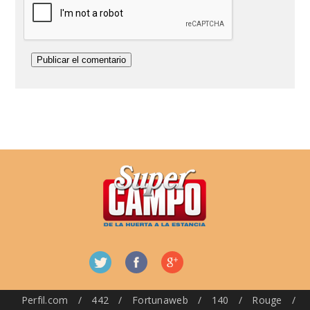
Perfil.com
/
442
/
Fortunaweb
/
140
/
Rouge
/