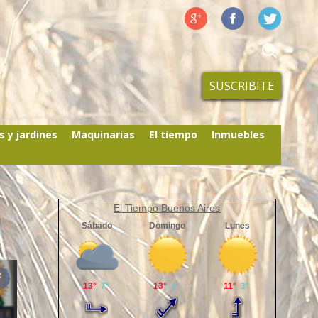
SUSCRIBITE
s y jardines
Maquinarias
El tiempo
Inmuebles
El Tiempo Buenos Aires