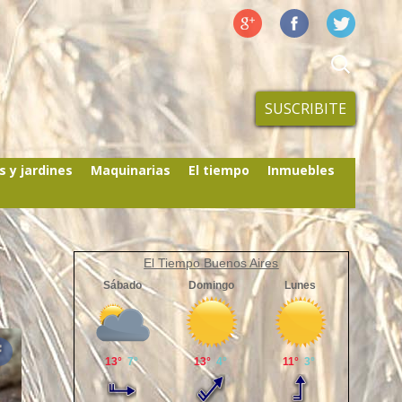
SUSCRIBITE
s y jardines
Maquinarias
El tiempo
Inmuebles
El Tiempo Buenos Aires