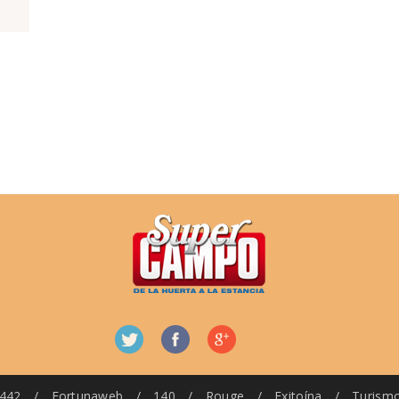
442
/
Fortunaweb
/
140
/
Rouge
/
Exitoína
/
Turism