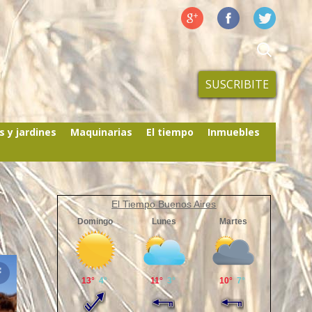
SUSCRIBITE
s y jardines
Maquinarias
El tiempo
Inmuebles
El Tiempo Buenos Aires